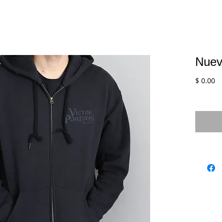
Nuev
C
$ 0.00